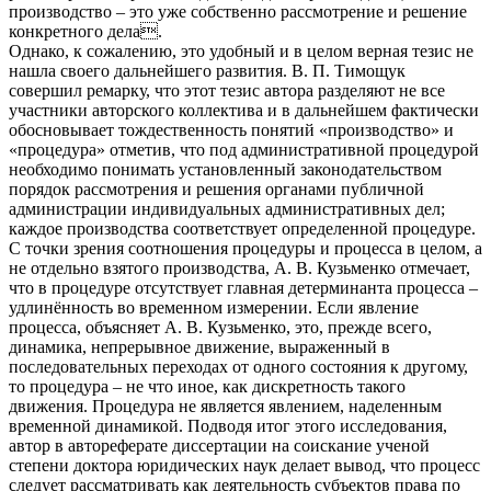
производство – это уже собственно рассмотрение и решение
конкретного дела.
Однако, к сожалению, это удобный и в целом верная тезис не
нашла своего дальнейшего развития. В. П. Тимощук
совершил ремарку, что этот тезис автора разделяют не все
участники авторского коллектива и в дальнейшем фактически
обосновывает тождественность понятий «производство» и
«процедура» отметив, что под административной процедурой
необходимо понимать установленный законодательством
порядок рассмотрения и решения органами публичной
администрации индивидуальных административных дел;
каждое производства соответствует определенной процедуре.
С точки зрения соотношения процедуры и процесса в целом, а
не отдельно взятого производства, А. В. Кузьменко отмечает,
что в процедуре отсутствует главная детерминанта процесса –
удлинённость во временном измерении. Если явление
процесса, объясняет А. В. Кузьменко, это, прежде всего,
динамика, непрерывное движение, выраженный в
последовательных переходах от одного состояния к другому,
то процедура – не что иное, как дискретность такого
движения. Процедура не является явлением, наделенным
временной динамикой. Подводя итог этого исследования,
автор в автореферате диссертации на соискание ученой
степени доктора юридических наук делает вывод, что процесс
следует рассматривать как деятельность субъектов права по