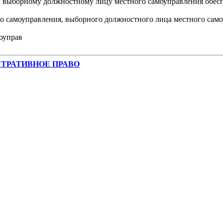
я, выборному должностному лицу местного самоуправления обес
го самоуправления, выборного должностного лица местного сам
моуправ
НИСТРАТИВНОЕ ПРАВО