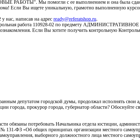
ОТОВЫЕ РАБОТЫ". Мы помогли с ее выполнением и она была сдан
кома! Если Вы ищете уникальную, грамотно выполненную курсову
 у нас, написав на адрес
ready@referatshop.ru
.
нтрольная работа 110928-02 по предмету АДМИНИСТРАТИВНОЕ ПР
ля ознакомления. Если Вы хотите получить контрольную Контр
бранным депутатом городской думы, продолжал исполнять свои 
ции города, прокурор города, губернатор области? Обоснуйте с
ласти обязаны потребовать Начальника отдела юстиции, админис
. № 131-ФЗ «Об общих принципах организации местного самоупр
 самоуправления, выборного должностного лица местного самоуп