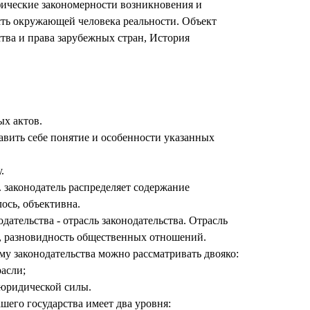
фические закономерности возникновения и
асть окружающей человека реальности. Объект
рства и права зарубежных стран, История
ых актов.
вить себе понятие и особенности указанных
.
. законодатель распределяет содержание
ось, объективна.
дательства - отрасль законодательства. Отрасль
у, разновидность общественных отношений.
му законодательства можно рассматривать двояко:
расли;
 юридической силы.
шего государства имеет два уровня: