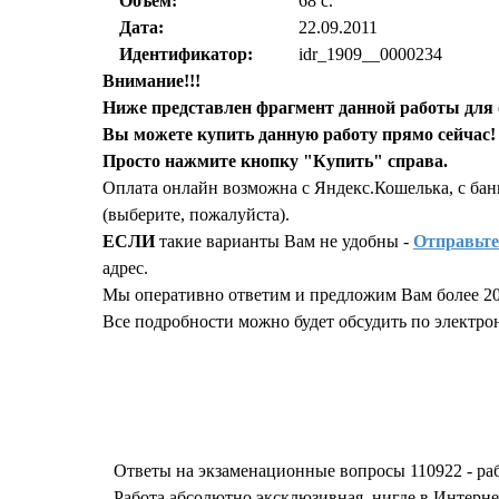
Объем:
68 с.
Дата:
22.09.2011
Идентификатор:
idr_1909__0000234
Внимание!!!
Ниже представлен фрагмент данной работы для 
Вы можете купить данную работу прямо сейчас!
Просто нажмите кнопку "Купить" справа.
Оплата онлайн возможна с Яндекс.Кошелька, с бан
(выберите, пожалуйста).
ЕСЛИ
такие варианты Вам не удобны -
Отправьте
адрес.
Мы оперативно ответим и предложим Вам более 20
Все подробности можно будет обсудить по электронн
Запросить отчет уникальности т
Ответы на экзаменационные вопросы 110922 - р
Работа абсолютно эксклюзивная, нигде в Интерн