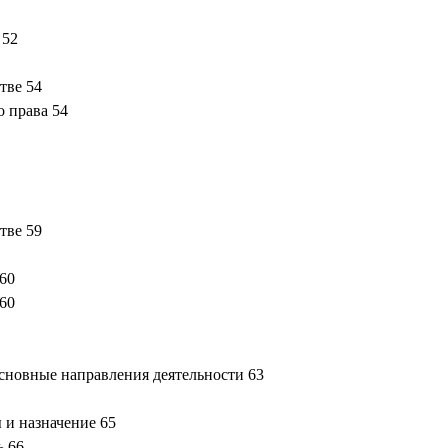
 52
тве 54
 права 54
тве 59
 60
60
основные направления деятельности 63
 и назначение 65
ь 66