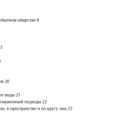
вобытном обществе 8
13
5
ов 20
ее виды 21
лизационный подходы 22
и, в пространстве и по кругу лиц 23