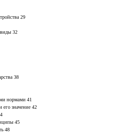
тройства 29
 виды 32
арства 38
ыми нормами 41
и его значение 42
44
инципы 45
ть 48