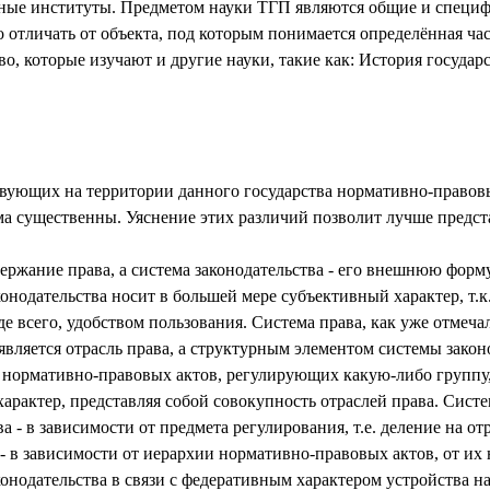
ьные институты. Предметом науки ТГП являются общие и специ
о отличать от объекта, под которым понимается определённая ч
аво, которые изучают и другие науки, такие как: История госуда
ствующих на территории данного государства нормативно-правов
а существенны. Уяснение этих различий позволит лучше предста
ержание права, а система законодательства - его внешнюю форму
конодательства носит в большей мере субъективный характер, т.к
е всего, удобством пользования. Система права, как уже отмечал
вляется отрасль права, а структурным элементом системы законо
ть нормативно-правовых актов, регулирующих какую-либо групп
арактер, представляя собой совокупность отраслей права. Систе
а - в зависимости от предмета регулирования, т.е. деление на от
 - в зависимости от иерархии нормативно-правовых актов, от их
онодательства в связи с федеративным характером устройства на