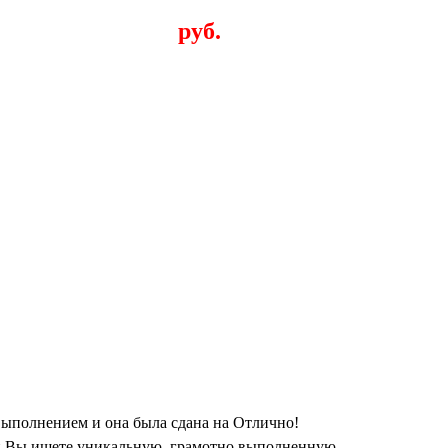
руб.
ыполнением и она была сдана на Отлично!
сли Вы ищете уникальную, грамотно выполненную