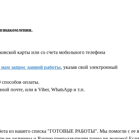
ознакомления.
ковской карты или со счета мобильного телефона
 нам запрос данной работы
, указав свой электронный
 способов оплаты.
ой почте, или в Viber, WhatsApp и т.п.
екста работы
абота из нашего списка "ГОТОВЫЕ РАБОТЫ". Мы помогли с ее в
ете не засвечена и Вашим преподавателям точно не знакома! Е