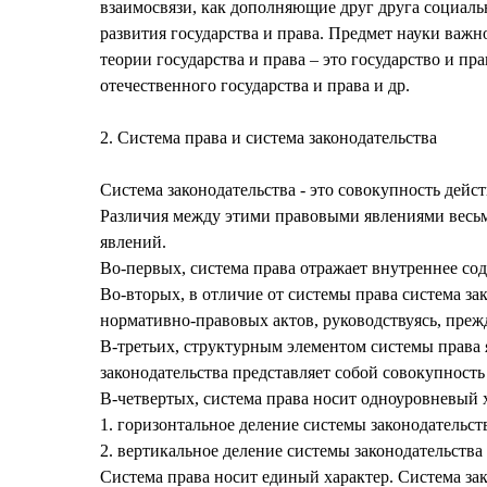
взаимосвязи, как дополняющие друг друга социал
развития государства и права. Предмет науки важн
теории государства и права – это государство и пр
отечественного государства и права и др.
2. Система права и система законодательства
Система законодательства - это совокупность дей
Различия между этими правовыми явлениями весьм
явлений.
Во-первых, система права отражает внутреннее сод
Во-вторых, в отличие от системы права система за
нормативно-правовых актов, руководствуясь, прежд
В-третьих, структурным элементом системы права я
законодательства представляет собой совокупнос
В-четвертых, система права носит одноуровневый х
1. горизонтальное деление системы законодательств
2. вертикальное деление системы законодательства
Система права носит единый характер. Система зак