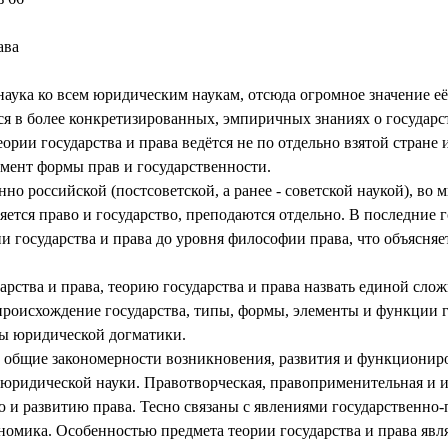
ава
 наука ко всем юридическим наукам, отсюда огромное значение 
ся в более конкретизированных, эмпиричных знаниях о государ
ии государства и права ведётся не по отдельно взятой стране и
мент формы прав и государственности.
нно российской (постсоветской, а ранее - советской наукой), в
ется право и государство, преподаются отдельно. В последние 
 государства и права до уровня философии права, что объясняе
рства и права, теорию государства и права назвать единой слож
т происхождение государства, типы, формы, элементы и функции г
сы юридической догматики.
ее общие закономерности возникновения, развития и функционир
 юридической науки. Правотворческая, правоприменительная и и
и развитию права. Тесно связаны с явлениями государственно-
номика. Особенностью предмета теории государства и права являе