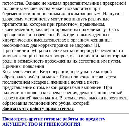
потомства. Однако не каждая представительница прекрасной
половины человечества может похвастаться при
беременности полноценным женским здоровьем. На пути к
здоровому материнству могут возникнуть различные
препятствия, которые при грамотном, правильном,
своевременном, квалифицированном подходе могут быть
преодолимы и разрешены. Речь идет о вынужденных
хирургических вмешательствах в организм женщины,
необходимых для корректировки ее здоровья [1].
При наличии рубца на шейке матки в период беременности
многих женщин волнует вопрос, о его влиянии на повторные
роды и возможность прохождения их естественным путем.
Причины появления
Кесарево сечение. Вид операции, в результате которой
образовался рубец на матке. Если повреждение является
последствием кесарева, женщина должна иметь
представление о том, какой разрез был выполнен. При
наличии планового кесарева сечения, делается поперечный
разрез нижней части матки. В этом случае высока вероятность
образования полноценного рубца, который
Заказать эту работу прямо сейчас
Посмотреть другие готовые работы по предмету
АКУШЕРСТВО И ГИНЕКОЛОГИЯ