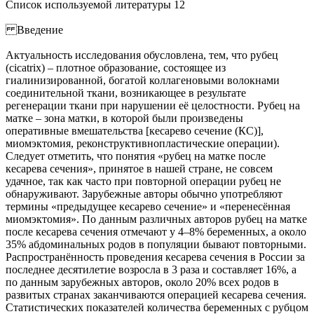
Список используемой литературы 12
Введение
Актуальность исследования обусловлена, тем, что рубец
(cicatrix) – плотное образование, состоящее из
гиалинизированной, богатой коллагеновыми волокнами
соединительной ткани, возникающее в результате
регенерации ткани при нарушении её целостности. Рубец на
матке – зона матки, в которой были произведены
оперативные вмешательства [кесарево сечение (КС)],
миомэктомия, реконструктивнопластические операции).
Следует отметить, что понятия «рубец на матке после
кесарева сечения», принятое в нашей стране, не совсем
удачное, так как часто при повторной операции рубец не
обнаруживают. Зарубежные авторы обычно употребляют
термины «предыдущее кесарево сечение» и «перенесённая
миомэктомия». По данным различных авторов рубец на матке
после кесарева сечения отмечают у 4–8% беременных, а около
35% абдоминальных родов в популяции бывают повторными.
Распространённость проведения кесарева сечения в России за
последнее десятилетие возросла в 3 раза и составляет 16%, а
по данным зарубежных авторов, около 20% всех родов в
развитых странах заканчиваются операцией кесарева сечения.
Статистических показателей количества беременных с рубцом