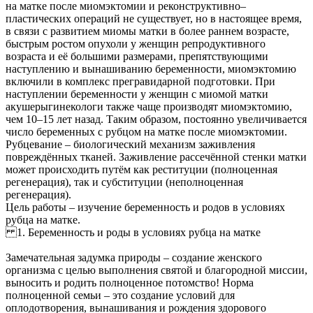
на матке после миомэктомии и реконструктивно–
пластических операций не существует, но в настоящее время,
в связи с развитием миомы матки в более раннем возрасте,
быстрым ростом опухоли у женщин репродуктивного
возраста и её большими размерами, препятствующими
наступлению и вынашиванию беременности, миомэктомию
включили в комплекс прегравидарной подготовки. При
наступлении беременности у женщин с миомой матки
акушерыгинекологи также чаще производят миомэктомию,
чем 10–15 лет назад. Таким образом, постоянно увеличивается
число беременных с рубцом на матке после миомэктомии.
Рубцевание – биологический механизм заживления
повреждённых тканей. Заживление рассечённой стенки матки
может происходить путём как реституции (полноценная
регенерация), так и субституции (неполноценная
регенерация).
Цель работы – изучение беременность и родов в условиях
рубца на матке.
1. Беременность и роды в условиях рубца на матке
Замечательная задумка природы – создание женского
организма с целью выполнения святой и благородной миссии,
выносить и родить полноценное потомство! Норма
полноценной семьи – это создание условий для
оплодотворения, вынашивания и рождения здорового