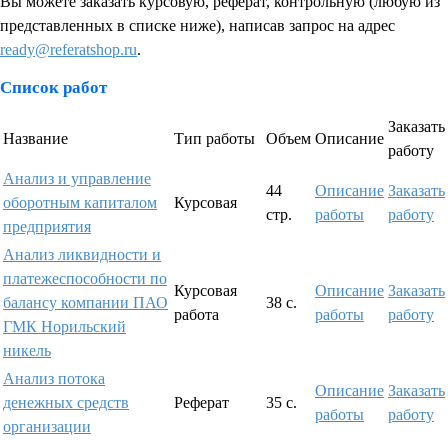
Вы можете заказать курсовую, реферат, контрольную (любую из
представленных в списке ниже), написав запрос на адрес
ready@referatshop.ru
.
Список работ
Заказать
Название
Тип работы
Объем
Описание
работу
Анализ и управление
44
Описание
Заказать
оборотным капиталом
Курсовая
стр.
работы
работу
предприятия
Анализ ликвидности и
платежеспособности по
Курсовая
Описание
Заказать
балансу компании ПАО
38 с.
работа
работы
работу
ГМК Норильский
никель
Анализ потока
Описание
Заказать
денежных средств
Реферат
35 с.
работы
работу
организации