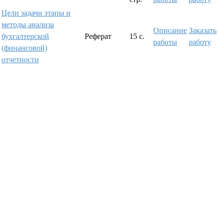
Цели задачи этапы и
методы анализа
Описание
Заказать
бухгалтерской
Реферат
15 с.
работы
работу
(финансовой)
отчетности
© 2002-2025 Москва 'Мастерская рефератов'. Все права
защищены.