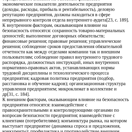
экономические показатели деятельности предприятия
(доходы, расходы, прибыль и рентабельность), деловую
репутацию предприятия, должны находиться в сфере
непрерывного контроля отдела внутреннего аудита[23, с. 189].
К внутренним факторам, оказывающим влияние на
безопасность относятся: сохранность товарно-материальных
ценностей; выполнение договорных обязательств;
финансовые решения; правовые решения; управленческие
решения; соблюдение сроков предоставления обязательной
отчетности как между отделами компании так и внешним
пользователям; соблюдение правил внутреннего трудового
распорядка, должностных инструкций, иных внутренних
нормативно-правовых актов, устанавливающих нормы
трудовой дисциплины и технологического процесса
предприятия; кадровая политика предприятия (подбор,
расстановка и обучение кадров); организационная структура
управления предприятием; микроклимат в коллективе и
др[31, с. 184].
К внешним факторам, оказывающим влияние на безопасность
предприятия относятся: взаимодействие с
правоохранительными и контролирующими органами по
вопросам безопасности предприятия; взаимодействие с
клиентами (потребителями); конъюнктура рынка, на котором
выступает предприятие (динамика спроса и предложения,
конкуренты); профилактика и противодействие внешним