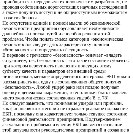
приобщиться к передовым технологическим разработкам, не
проводя собственных дорогостоящих научных исследований,
а также получить доступ к не общедоступным возможностям
развития бизнеса.
Но отсутствие единой и полной мысли об экономической
безопасности предприятия обусловливает необходимость
дальнейшего поиска путей и способов решения этой
проблемы. Чтобы понять смысл категории «экономическая
безопасность» следует дать характеристику понятия
«безопасность» и определить её сущность.
В переводе с греческого «безопасность» означает «владеть
ситуацией», т.е., безопасность – это такое состояние субъекта,
при котором вероятность изменения присущих этому
субъекту качеств и параметров его внешней среды
незначительна, меньше определенного интервала. ЭБП можно
рассматривать как одну из составляющих общего понятия
«безопасность». Любой ущерб рано или поздно получает
оценку в денежном выражении, то есть может быть выделена
чисто экономическая составляющая ущерба[8, с. 78].
Но следует заметить, что понимание ущерба или прибыли,
как финансового категории не отражает реальное положение
ЕБП, поскольку она характеризует только текущее состояние
финансовой деятельности предприятия. Подтверждением
актуальности проблемы изучения ЕБП является осознание
этой актуальности руководителями предприятий и создание в