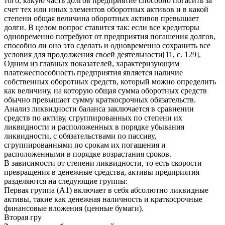
того, какую часть долгов предприятие способно погасить за
счет тех или иных элементов оборотных активов и в какой
степени общая величина оборотных активов превышает
долги. В целом вопрос ставится так: если все кредиторы
одновременно потребуют от предприятия погашения долгов,
способно ли оно это сделать и одновременно сохранить все
условия для продолжения своей деятельности[11, с. 129].
Одним из главных показателей, характеризующим
платежеспособность предприятия является наличие
собственных оборотных средств, который можно определить
как величину, на которую общая сумма оборотных средств
обычно превышает сумму краткосрочных обязательств.
Анализ ликвидности баланса заключается в сравнении
средств по активу, сгруппированных по степени их
ликвидности и расположенных в порядке убывания
ликвидности, с обязательствами по пассиву,
сгруппированными по срокам их погашения и
расположенными в порядке возрастания сроков.
В зависимости от степени ликвидности, то есть скорости
превращения в денежные средства, активы предприятия
разделяются на следующие группы:
Первая группа (А1) включает в себя абсолютно ликвидные
активы, такие как денежная наличность и краткосрочные
финансовые вложения (ценные бумаги).
Вторая гру