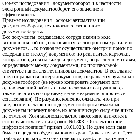
Объект исследования - документооборот и в частности
электронный документооборот, его значение и
эффективность.
Предмет исследования - основы автоматизации
документооборота, технологии электронного
документооборота.
Все документы, создаваемые сотрудниками в ходе
выполнения работы, сохраняются в электронном хранилище
документов. Это позволяет осуществлять быстрый поиск по
содержанию (тексту) документов; по реквизитам карточки,
которая заводится на каждый документ; по различным связям,
определяемым между документами; по произвольной
структуре папок для группировки документов. В результате
предотвращается потеря документов, сокращается бумажный
документооборот (не нужно копировать документ для
одновременной работы с ним нескольких сотрудников, а
также печатать его промежуточные варианты в процессе
согласования). Не разумно, конечно, ожидать, что при
внедрении электронного документооборота бумажные
документы исчезнут вовсе, их юридическую силу еще никто
не отменял. Хотя законодательство также явно движется в
сторону автоматизации (закон №1-ФЗ "Об электронной
цифровой подписи" принят 10.01.02.). Но даже если сама
бумага еще долго будет выполнять роль "доказательства", то
информация, которую она содержит, уже будет доступна в