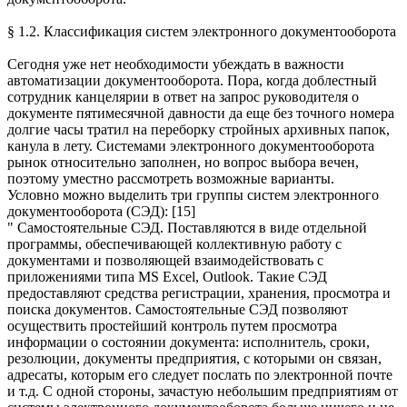
§ 1.2. Классификация систем электронного документооборота
Сегодня уже нет необходимости убеждать в важности
автоматизации документооборота. Пора, когда доблестный
сотрудник канцелярии в ответ на запрос руководителя о
документе пятимесячной давности да еще без точного номера
долгие часы тратил на переборку стройных архивных папок,
канула в лету. Системами электронного документооборота
рынок относительно заполнен, но вопрос выбора вечен,
поэтому уместно рассмотреть возможные варианты.
Условно можно выделить три группы систем электронного
документооборота (СЭД): [15]
" Самостоятельные СЭД. Поставляются в виде отдельной
программы, обеспечивающей коллективную работу с
документами и позволяющей взаимодействовать с
приложениями типа MS Excel, Outlook. Такие СЭД
предоставляют средства регистрации, хранения, просмотра и
поиска документов. Самостоятельные СЭД позволяют
осуществить простейший контроль путем просмотра
информации о состоянии документа: исполнитель, сроки,
резолюции, документы предприятия, с которыми он связан,
адресаты, которым его следует послать по электронной почте
и т.д. С одной стороны, зачастую небольшим предприятиям от