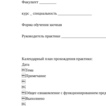
Факультет _________
курс _ специальность __________________
Форма обучения заочная
Руководитель практики _______________________
Календарный план прохождения практики:
Дата
Тема
Примечание


Общее ознакомление с функционированием пре
Выполнено
