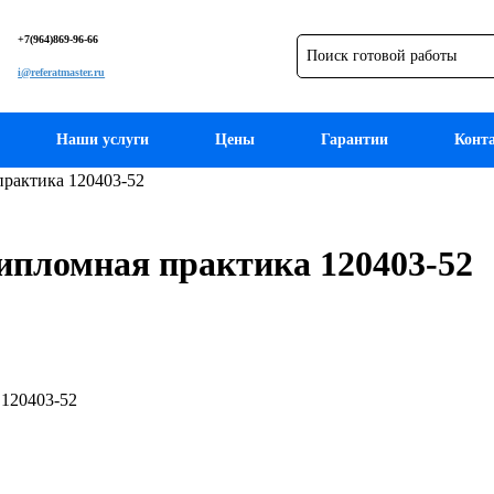
+7(964)869-96-66
i@referatmaster.ru
Наши услуги
Цены
Гарантии
Конт
рактика 120403-52
ипломная практика 120403-52
120403-52