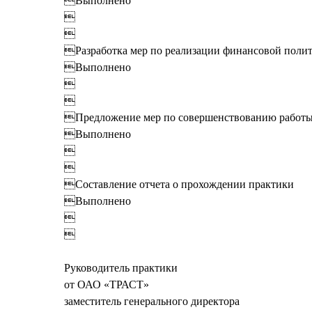
Выполнено


Разработка мер по реализации финансовой поли
Выполнено


Предложение мер по совершенствованию работы
Выполнено


Составление отчета о прохождении практики
Выполнено


Руководитель практики
от ОАО «ТРАСТ»
заместитель генерального директора