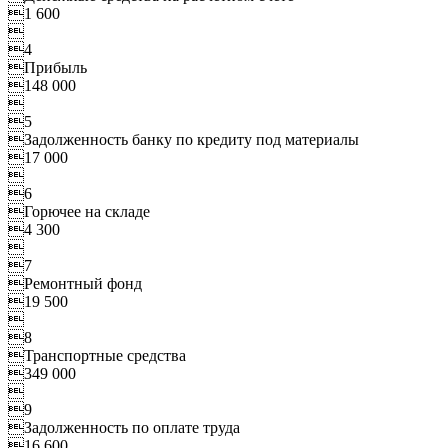
1 600

4
Прибыль
148 000

5
Задолженность банку по кредиту под материалы
17 000

6
Горючее на складе
4 300

7
Ремонтный фонд
19 500

8
Транспортные средства
349 000

9
Задолженность по оплате труда
16 600