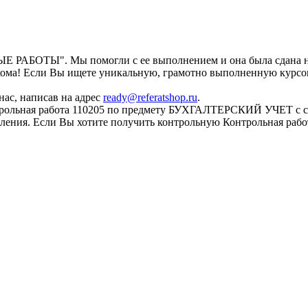
работы
ВЫЕ РАБОТЫ". Мы помогли с ее выполнением и она была сдана н
кома! Если Вы ищете уникальную, грамотно выполненную курсову
нас, написав на адрес
ready@referatshop.ru
.
трольная работа 110205 по предмету БУХГАЛТЕРСКИЙ УЧЕТ с сай
омления. Если Вы хотите получить контрольную Контрольная ра