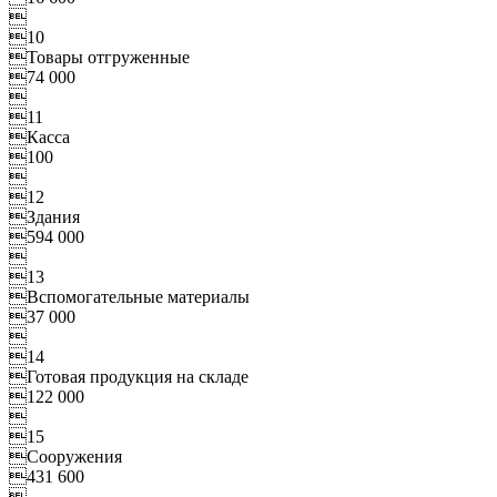

10
Товары отгруженные
74 000

11
Касса
100

12
Здания
594 000

13
Вспомогательные материалы
37 000

14
Готовая продукция на складе
122 000

15
Сооружения
431 600
