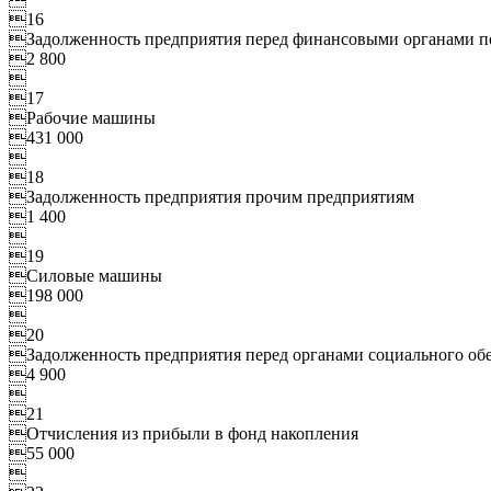
16
Задолженность предприятия перед финансовыми органами п
2 800

17
Рабочие машины
431 000

18
Задолженность предприятия прочим предприятиям
1 400

19
Силовые машины
198 000

20
Задолженность предприятия перед органами социального об
4 900

21
Отчисления из прибыли в фонд накопления
55 000
