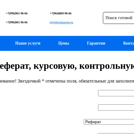
+7(996)961-96-66
+7(964)869-96-66
+7(996)961-96-66
i@referatmaster.ru
Наши услуги
Цены
Гарантии
Конт
еферат, курсовую, контрольную 
имание! Звездочкой * отмечены поля, обязательные для заполнен