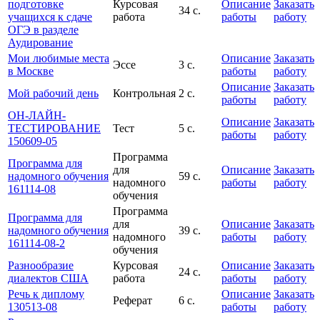
подготовке
Курсовая
Описание
Заказать
34 с.
учащихся к сдаче
работа
работы
работу
ОГЭ в разделе
Аудирование
Мои любимые места
Описание
Заказать
Эссе
3 с.
в Москве
работы
работу
Описание
Заказать
Мой рабочий день
Контрольная
2 с.
работы
работу
ОН-ЛАЙН-
Описание
Заказать
ТЕСТИРОВАНИЕ
Тест
5 с.
работы
работу
150609-05
Программа
Программа для
для
Описание
Заказать
надомного обучения
59 с.
надомного
работы
работу
161114-08
обучения
Программа
Программа для
для
Описание
Заказать
надомного обучения
39 с.
надомного
работы
работу
161114-08-2
обучения
Разнообразие
Курсовая
Описание
Заказать
24 с.
диалектов США
работа
работы
работу
Речь к диплому
Описание
Заказать
Реферат
6 с.
130513-08
работы
работу