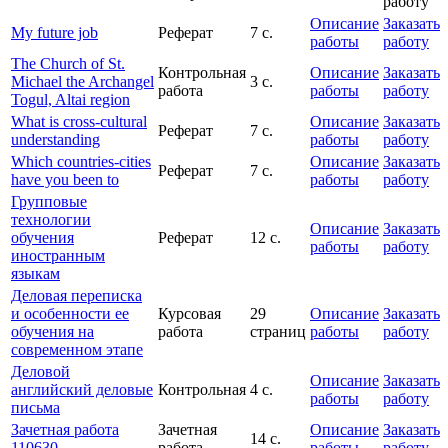
работу
Описание
Заказать
My future job
Реферат
7 с.
работы
работу
The Church of St.
Контрольная
Описание
Заказать
Michael the Archangel
3 с.
работа
работы
работу
Togul, Altai region
What is cross-cultural
Описание
Заказать
Реферат
7 с.
understanding
работы
работу
Which countries-cities
Описание
Заказать
Реферат
7 с.
have you been to
работы
работу
Групповые
технологии
Описание
Заказать
обучения
Реферат
12 с.
работы
работу
иностранным
языкам
Деловая переписка
и особенности ее
Курсовая
29
Описание
Заказать
обучения на
работа
страниц
работы
работу
современном этапе
Деловой
Описание
Заказать
английский деловые
Контрольная
4 с.
работы
работу
письма
Зачетная работа
Зачетная
Описание
Заказать
14 с.
110630
работа
работы
работу