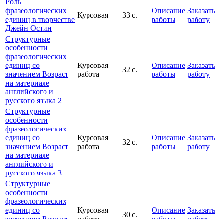
Роль
фразеологических
Описание
Заказать
Курсовая
33 с.
единиц в творчестве
работы
работу
Джейн Остин
Структурные
особенности
фразеологических
единиц со
Курсовая
Описание
Заказать
32 с.
значением Возраст
работа
работы
работу
на материале
английского и
русского языка 2
Структурные
особенности
фразеологических
единиц со
Курсовая
Описание
Заказать
32 с.
значением Возраст
работа
работы
работу
на материале
английского и
русского языка 3
Структурные
особенности
фразеологических
единиц со
Курсовая
Описание
Заказать
30 с.
значением Возраст
работа
работы
работу